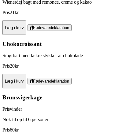
Wienerdej bagt med remonce, creme og kakao
Pris
21
kr.
Læg i kurv
Fødevaredeklaration
Chokocroissant
Smørbart med lækre stykker af chokolade
Pris
20
kr.
Læg i kurv
Fødevaredeklaration
Brunsvigerkage
Prisvinder
Nok til op til 6 personer
Pris
60
kr.