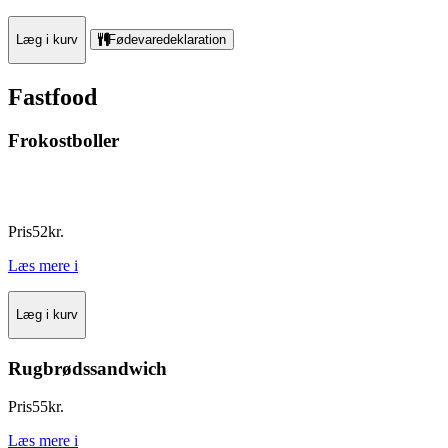
Læg i kurv
Fødevaredeklaration
Fastfood
Frokostboller
Pris
52
kr.
Læs mere
i
Læg i kurv
Rugbrødssandwich
Pris
55
kr.
Læs mere
i