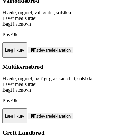
Valnøddebrød
Hvede, rugmel, valnødder, solsikke
Lavet med surdej
Bagt i stenovn
Pris
39
kr.
Læg i kurv
Fødevaredeklaration
Multikernebrød
Hvede, rugmel, hørfrø, græskar, chai, solsikke
Lavet med surdej
Bagt i stenovn
Pris
39
kr.
Læg i kurv
Fødevaredeklaration
Groft Landbrød