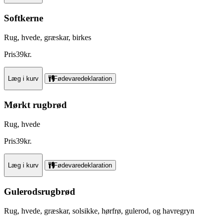
Softkerne
Rug, hvede, græskar, birkes
Pris
39
kr.
Læg i kurv
Fødevaredeklaration
Mørkt rugbrød
Rug, hvede
Pris
39
kr.
Læg i kurv
Fødevaredeklaration
Gulerodsrugbrød
Rug, hvede, græskar, solsikke, hørfrø, gulerod, og havregryn