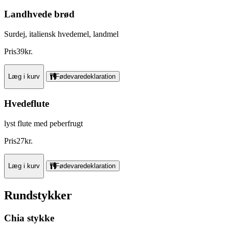
Landhvede brød
Surdej, italiensk hvedemel, landmel
Pris
39
kr.
Læg i kurv
Fødevaredeklaration
Hvedeflute
lyst flute med peberfrugt
Pris
27
kr.
Læg i kurv
Fødevaredeklaration
Rundstykker
Chia stykke