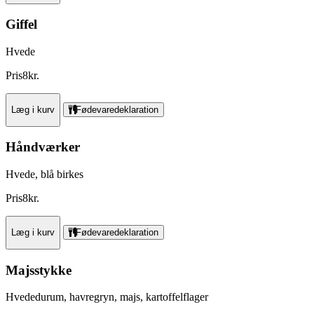
Giffel
Hvede
Pris
8
kr.
Læg i kurv
Fødevaredeklaration
Håndværker
Hvede, blå birkes
Pris
8
kr.
Læg i kurv
Fødevaredeklaration
Majsstykke
Hvededurum, havregryn, majs, kartoffelflager