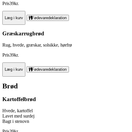
Pris
39
kr.
Læg i kurv
Fødevaredeklaration
Græskarrugbrød
Rug, hvede, græskar, solsikke, hørfrø
Pris
39
kr.
Læg i kurv
Fødevaredeklaration
Brød
Kartoffelbrød
Hvede, kartoffel
Lavet med surdej
Bagt i stenovn
Pris
39
kr.