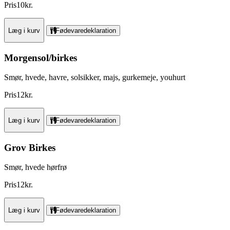
Pris
10
kr.
Læg i kurv
Fødevaredeklaration
Morgensol/birkes
Smør, hvede, havre, solsikker, majs, gurkemeje, youhurt
Pris
12
kr.
Læg i kurv
Fødevaredeklaration
Grov Birkes
Smør, hvede hørfrø
Pris
12
kr.
Læg i kurv
Fødevaredeklaration