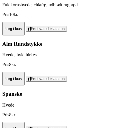
Fuldkornshvede, chiafrø, udblødt rugbrød
Pris
10
kr.
Læg i kurv
Fødevaredeklaration
Alm Rundstykke
Hvede, hvid birkes
Pris
8
kr.
Læg i kurv
Fødevaredeklaration
Spanske
Hvede
Pris
8
kr.