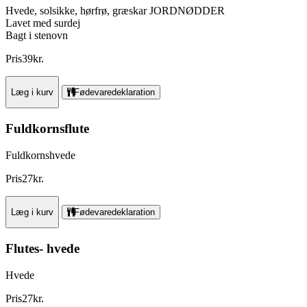
Hvede, solsikke, hørfrø, græskar JORDNØDDER
Lavet med surdej
Bagt i stenovn
Pris
39
kr.
Læg i kurv
Fødevaredeklaration
Fuldkornsflute
Fuldkornshvede
Pris
27
kr.
Læg i kurv
Fødevaredeklaration
Flutes- hvede
Hvede
Pris
27
kr.