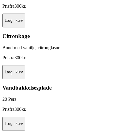
Pris
fra
300
kr.
Læg i kurv
Citronkage
Bund med vanilje, citronglasur
Pris
fra
300
kr.
Læg i kurv
Vandbakkelsesplade
20 Pers
Pris
fra
300
kr.
Læg i kurv