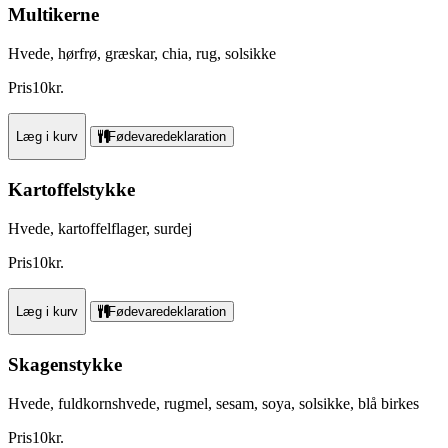
Multikerne
Hvede, hørfrø, græskar, chia, rug, solsikke
Pris
10
kr.
Læg i kurv
Fødevaredeklaration
Kartoffelstykke
Hvede, kartoffelflager, surdej
Pris
10
kr.
Læg i kurv
Fødevaredeklaration
Skagenstykke
Hvede, fuldkornshvede, rugmel, sesam, soya, solsikke, blå birkes
Pris
10
kr.