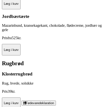
Læg i kurv
Jordbærtærte
Mazarinbund, kransekagekant, chokolade, flødecreme, jordbær og
gele
Pris
fra
525
kr.
Læg i kurv
Rugbrød
Klosterrugbrød
Rug, hvede, solsikke
Pris
39
kr.
Læg i kurv
Fødevaredeklaration