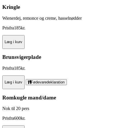
Kringle
Wienerdej, remonce og creme, hasselnødder
Pris
fra
185
kr.
Læg i kurv
Brunsvigerplade
Pris
fra
185
kr.
Læg i kurv
Fødevaredeklaration
Romkugle mand/dame
Nok til 20 pers
Pris
fra
600
kr.