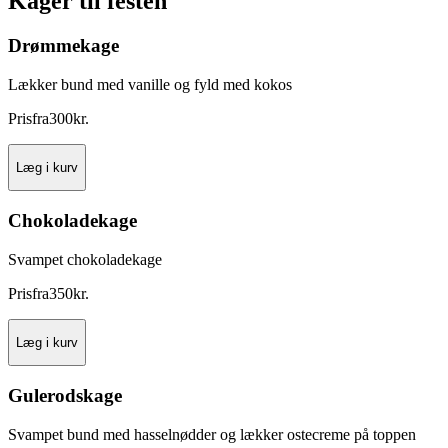
Kager til festen
Drømmekage
Lækker bund med vanille og fyld med kokos
Pris
fra
300
kr.
Læg i kurv
Chokoladekage
Svampet chokoladekage
Pris
fra
350
kr.
Læg i kurv
Gulerodskage
Svampet bund med hasselnødder og lækker ostecreme på toppen