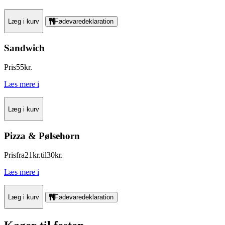
Læg i kurv
Fødevaredeklaration
Sandwich
Pris
55
kr.
Læs mere
i
Læg i kurv
Pizza & Pølsehorn
Pris
fra
21
kr.
til
30
kr.
Læs mere
i
Læg i kurv
Fødevaredeklaration