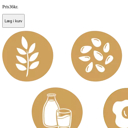
Pris
36
kr.
Læg i kurv