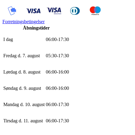
Forretningsbetingelser
Åbningstider
I dag
0
6
:
0
0
-
17
:
30
Fredag d. 7. august
0
5
:
30
-
17
:
30
Lørdag d. 8. august
0
6
:
0
0
-
16
:
0
0
Søndag d. 9. august
0
6
:
0
0
-
16
:
0
0
Mandag d. 10. august
0
6
:
0
0
-
17
:
30
Tirsdag d. 11. august
0
6
:
0
0
-
17
:
30