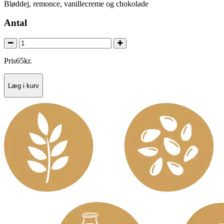
Bløddej, remonce, vanillecreme og chokolade
Antal
Pris
65
kr.
Læg i kurv