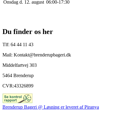
Onsdag d. 12. august
0
6
:
0
0
-
17
:
30
Du finder os her
Tlf: 64 44 11 43
Mail: Kontakt@brenderupbageri.dk
Middelfartvej 303
5464 Brenderup
CVR:43326899
Brenderup Bageri @ Løsning er leveret af Piranya